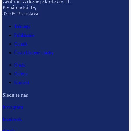
Centrum vzdušnej akrobacie III.
Plynárenská 3F,
82109 Bratislava
Tréningy
Prihlásenie
Cenník
Často kladené otázky
O nás
Galéria
Kontakt
Sledujte nás
instagram
facebook