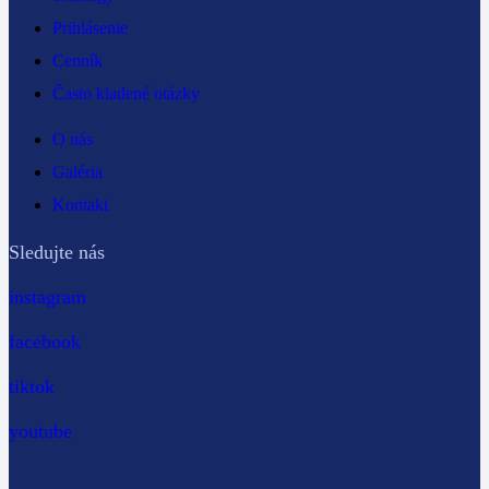
Prihlásenie
Cenník
Často kladené otázky
O nás
Galéria
Kontakt
Sledujte nás
instagram
facebook
tiktok
youtube