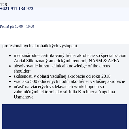
+421 911 134 973
Karin od útleho veku prestriedala niekoľko druhov tanca. Najprv sa
venovala baletu neskôr scénickým tancom či hip hopu a dokonca aj
spoločenským tancom. Zúčastnila sa niekoľkých súťaží a vystúpení.
Tak isto sa zaujímala o hudbu a hudobné nástroje, ktoré ju naučili
Pon až pia 10:00 – 16:00
citu pre rytmus a melódiu. Naučila sa hre na flaute a gitare. Avšak
svoju pravú vášeň objavila až práve vo vzduchu na hodinách
vzdušnej akrobacie. Karin sa zúčastnila už niekoľkých
profesionálnych akrobatických vystúpení.
medzinárodne certifikovaný tréner akrobacie so špecializáciou
Aerial Silk uznaný americkými trénermi, NASM & AFFA
absolvovanie kurzu „clinical knowledge of the circus
shoulder“
skúsenosti v oblasti vzdušnej akrobacie od roku 2018
viac ako 500 odučených hodín ako tréner vzdušnej akrobacie
účasť na viacerých vzdelávacích workshopoch so
zahraničnými lektormi ako sú Julia Kirchner a Angelina
Usmanova