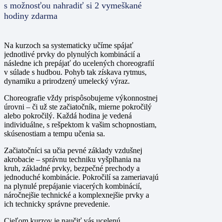
s možnosťou nahradiť si 2 vymeškané
hodiny zdarma
Na kurzoch sa systematicky učíme spájať
jednotlivé prvky do plynulých kombinácií a
následne ich prepájať do
ucelených choreografií
v súlade s hudbou
. Pohyb tak získava rytmus,
dynamiku a prirodzený umelecký výraz.
Choreografie vždy
prispôsobujeme výkonnostnej
úrovni
– či už ste začiatočník, mierne pokročilý
alebo pokročilý. Každá hodina je vedená
individuálne, s rešpektom k vašim schopnostiam,
skúsenostiam a tempu učenia sa.
Začiatočníci
sa učia pevné základy vzdušnej
akrobacie – správnu techniku vyšplhania na
kruh, základné prvky, bezpečné prechody a
jednoduché kombinácie.
Pokročilí
sa zameriavajú
na plynulé prepájanie viacerých kombinácií,
náročnejšie technické a komplexnejšie prvky a
ich technicky správne prevedenie.
Cieľom kurzov je naučiť vás
ucelenú