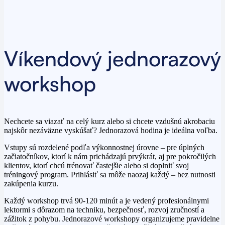
Víkendový jednorazový
workshop
Nechcete sa viazať na celý kurz alebo si chcete vzdušnú akrobaciu
najskôr nezáväzne vyskúšať?
Jednorazová hodina je ideálna voľba.
Vstupy sú rozdelené podľa výkonnostnej úrovne – pre úplných
začiatočníkov, ktorí k nám prichádzajú prvýkrát, aj pre pokročilých
klientov, ktorí chcú trénovať častejšie alebo si doplniť svoj
tréningový program. Prihlásiť sa môže naozaj každý –
bez nutnosti
zakúpenia kurzu
.
Každý workshop trvá 90-
120 minút
a je vedený profesionálnymi
lektormi s dôrazom na techniku, bezpečnosť, rozvoj zručností a
zážitok z pohybu.
Jednorazové workshopy organizujeme pravidelne