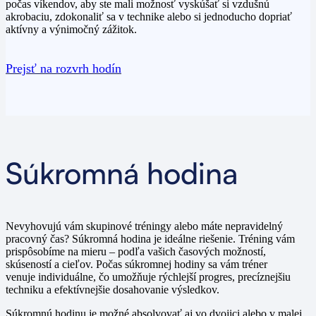
počas víkendov
, aby ste mali možnosť vyskúšať si vzdušnú
akrobaciu, zdokonaliť sa v technike alebo si jednoducho dopriať
aktívny a výnimočný zážitok.
Prejsť na rozvrh hodín
Súkromná hodina
Nevyhovujú vám skupinové tréningy alebo máte nepravidelný
pracovný čas?
Súkromná hodina je ideálne riešenie.
Tréning vám
prispôsobíme na mieru – podľa vašich časových možností,
skúseností a cieľov.
Počas súkromnej hodiny sa vám tréner
venuje
individuálne
, čo umožňuje rýchlejší progres, precíznejšiu
techniku a efektívnejšie dosahovanie výsledkov.
Súkromnú hodinu je možné absolvovať aj
vo dvojici alebo v malej