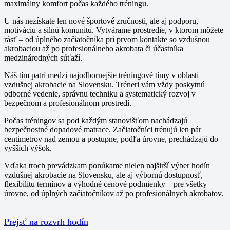
maximálny komfort počas každého tréningu.
U nás nezískate len nové športové zručnosti, ale aj
podporu,
motiváciu a silnú komunitu
. Vytvárame prostredie, v ktorom môžete
rásť – od úplného začiatočníka pri prvom kontakte so vzdušnou
akrobaciou až po profesionálneho akrobata či účastníka
medzinárodných súťaží.
Náš tím patrí medzi
najodbornejšie tréningové tímy v oblasti
vzdušnej akrobacie na Slovensku
. Tréneri vám vždy poskytnú
odborné vedenie, správnu techniku a systematický rozvoj v
bezpečnom a profesionálnom prostredí.
Počas tréningov sa pod každým stanovišťom nachádzajú
bezpečnostné dopadové matrace. Začiatočníci trénujú len pár
centimetrov nad zemou a postupne, podľa úrovne, prechádzajú do
vyšších výšok.
Vďaka
troch prevádzkam
ponúkame nielen
najširší výber hodín
vzdušnej akrobacie na Slovensku
, ale aj výbornú dostupnosť,
flexibilitu termínov a výhodné cenové podmienky – pre všetky
úrovne, od úplných začiatočníkov až po profesionálnych akrobatov.
Prejsť na rozvrh hodín