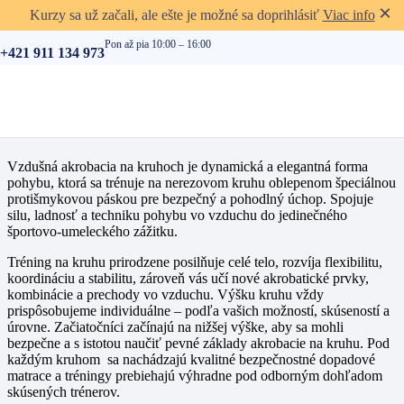
×
Kurzy sa už začali, ale ešte je možné sa doprihlásiť
Viac info
Akrobacia na kruhoch
Pon až pia 10:00 – 16:00
+421 911 134 973
Vzdušná akrobacia na kruhoch
je dynamická a elegantná forma
pohybu, ktorá sa trénuje na nerezovom kruhu oblepenom špeciálnou
protišmykovou páskou pre bezpečný a pohodlný úchop. Spojuje
silu, ladnosť a techniku pohybu vo vzduchu do jedinečného
športovo-umeleckého zážitku.
Tréning na kruhu prirodzene posilňuje celé telo, rozvíja flexibilitu,
koordináciu a stabilitu, zároveň vás učí nové akrobatické prvky,
kombinácie a prechody vo vzduchu. Výšku kruhu vždy
prispôsobujeme individuálne
– podľa vašich možností, skúseností a
úrovne. Začiatočníci začínajú na nižšej výške, aby sa mohli
bezpečne a s istotou naučiť pevné základy akrobacie na kruhu.
Pod
každým kruhom sa nachádzajú kvalitné bezpečnostné dopadové
matrace a tréningy prebiehajú výhradne pod odborným dohľadom
skúsených trénerov.