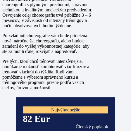
choreografiu
s plynulými prechodmi, správnou
technikou a kvalitným umeleckým predvedením.
Osvojenie celej choreografie trvá približne
3 – 6
mesiacov
, v závislosti od intenzity tréningov a
počtu absolvovaných hodín týždenne.
Po zvládnutí choreografie vám bude pridelená
nová, náročnejšia choreografia
, alebo budete
zaradení do
vyššej výkonnostnej kategórie
, aby
ste sa mohli ďalej rozvíjať a napredovať.
Pre tých, ktorí chcú trénovať intenzívnejšie,
ponúkame možnosť
kombinovať viac kurzov
a
trénovať viackrát do týždňa.
Radi vám
pomôžeme s výberom správneho kurzu a
tréningového programu presne podľa vašich
cieľov, úrovne a možností.
Najvýhodnejšie
82 Eur
Členský poplatok